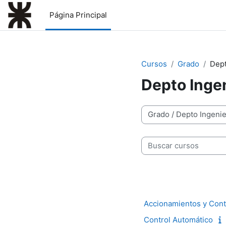
Salta al contenido principal
Página Principal
Cursos
Grado
Dept
Depto Ingen
Categorías
Buscar cursos
Accionamientos y Contr
Control Automático