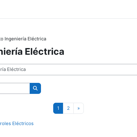
o Ingeniería Eléctrica
iería Eléctrica
Buscar cursos
Página 1
Página 2
Siguiente página
1
2
»
oles Eléctricos