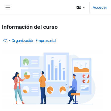
Salta al contenido principal
Acceder
Panel lateral
Información del curso
C1 - Organización Empresarial