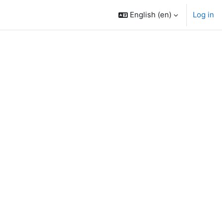
English ‎(en)‎
Log in