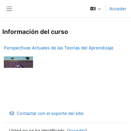
Salta al contenido principal
Acceder
Panel lateral
Información del curso
Perspectivas Actuales de las Teorías del Aprendizaje
Contactar con el soporte del sitio
Usted no se ha identificado. (
Acceder
)