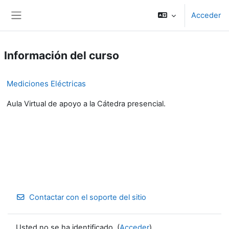
Salta al contenido principal
Acceder
Panel lateral
Información del curso
Mediciones Eléctricas
Aula Virtual de apoyo a la Cátedra presencial.
Contactar con el soporte del sitio
Usted no se ha identificado. (
Acceder
)