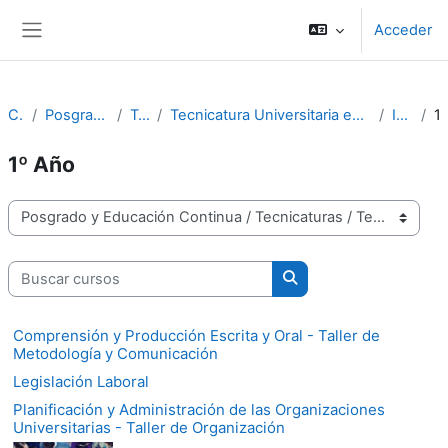
Salta al contenido principal
Acceder
Panel lateral
Cursos
Posgrado y Educación Continua
Tecnicaturas
Tecnicatura Universitaria en Administración y Gestión en Instituciones de Educación Superior
Ingreso 2021
1º 
1º Año
Categorías
Buscar cursos
Buscar cursos
Comprensión y Producción Escrita y Oral - Taller de
Metodología y Comunicación
Legislación Laboral
Planificación y Administración de las Organizaciones
Universitarias - Taller de Organización