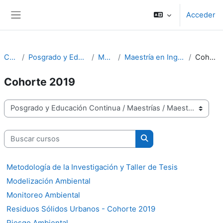
Salta al contenido principal
Acceder
Panel lateral
Cursos
Posgrado y Educación Continua
Maestrías
Maestría en Ingeniería Ambiental
Cohorte 2019
Cohorte 2019
Categorías
Buscar cursos
Buscar cursos
Metodología de la Investigación y Taller de Tesis
Modelización Ambiental
Monitoreo Ambiental
Residuos Sólidos Urbanos - Cohorte 2019
Riesgo Ambiental