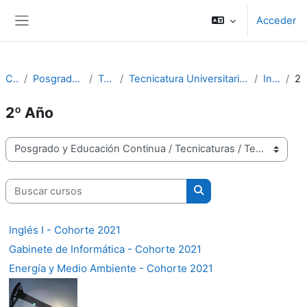
Salta al contenido principal
Acceder
Panel lateral
Cursos
Posgrado y Educación Continua
Tecnicaturas
Tecnicatura Universitaria en Procedimientos y Tecnologías Ambientales
Ingreso 2021
2º A
2º Año
Categorías
Buscar cursos
Buscar cursos
Inglés I - Cohorte 2021
Gabinete de Informática - Cohorte 2021
Energía y Medio Ambiente - Cohorte 2021