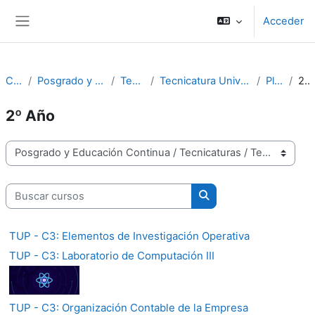
Salta al contenido principal
Acceder
Panel lateral
Cursos
Posgrado y Educación Continua
Tecnicaturas
Tecnicatura Universitaria en Programación
Plan 2003
2º Año
2º Año
Categorías
Buscar cursos
Buscar cursos
TUP - C3: Elementos de Investigación Operativa
TUP - C3: Laboratorio de Computación III
TUP - C3: Organización Contable de la Empresa