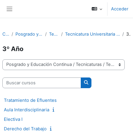
Salta al contenido principal
Acceder
Panel lateral
Cursos
Posgrado y Educación Continua
Tecnicaturas
Tecnicatura Universitaria en Higiene y Seguridad en el Trabajo
3º Año
3º Año
Categorías
Buscar cursos
Buscar cursos
Tratamiento de Efluentes
Aula Interdisciplinaria
Electiva I
Derecho del Trabajo