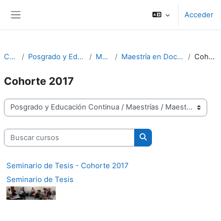
Salta al contenido principal
Acceder
Panel lateral
Cursos
Posgrado y Educación Continua
Maestrías
Maestría en Docencia Universitaria
Cohorte 2017
Cohorte 2017
Categorías
Buscar cursos
Buscar cursos
Seminario de Tesis - Cohorte 2017
Seminario de Tesis