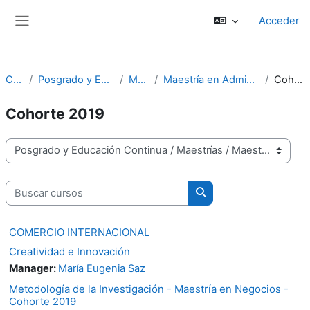
Salta al contenido principal
Acceder
Panel lateral
Cursos
Posgrado y Educación Continua
Maestrías
Maestría en Administración de Negocios
Cohorte 2019
Cohorte 2019
Categorías
Buscar cursos
Buscar cursos
COMERCIO INTERNACIONAL
Creatividad e Innovación
Manager:
María Eugenia Saz
Metodología de la Investigación - Maestría en Negocios -
Cohorte 2019