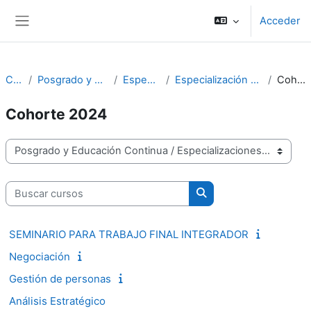
Salta al contenido principal
Acceder
Panel lateral
Cursos
Posgrado y Educación Continua
Especializaciones
Especialización en Ingeniería Gerencial
Cohorte 2024
Cohorte 2024
Categorías
Buscar cursos
Buscar cursos
SEMINARIO PARA TRABAJO FINAL INTEGRADOR
Negociación
Gestión de personas
Análisis Estratégico