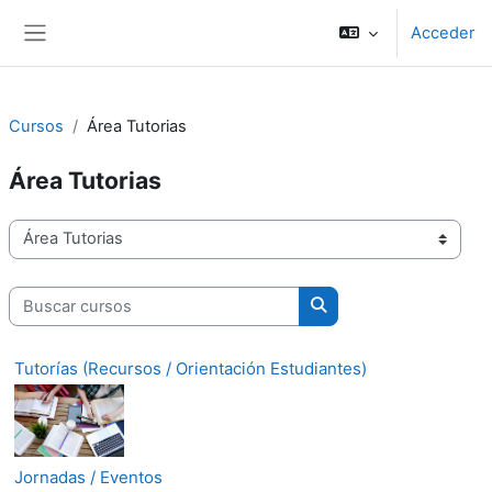
Salta al contenido principal
Acceder
Panel lateral
Cursos
Área Tutorias
Área Tutorias
Categorías
Buscar cursos
Buscar cursos
Tutorías (Recursos / Orientación Estudiantes)
Jornadas / Eventos