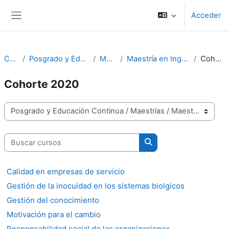
Salta al contenido principal
Acceder
Panel lateral
Cursos
Posgrado y Educación Continua
Maestrías
Maestría en Ingeniería en Calidad
Cohorte 2020
Cohorte 2020
Categorías
Buscar cursos
Buscar cursos
Calidad en empresas de servicio
Gestión de la inocuidad en los sistemas biolgicos
Gestión del conocimiento
Motivación para el cambio
Responsabilidad social de las organizaciones