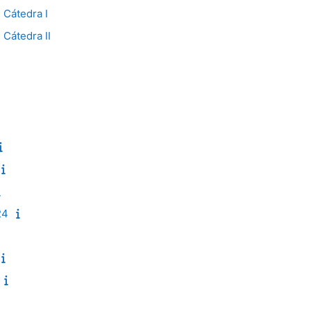
 Cátedra I
 Cátedra II
24