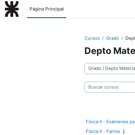
Salta al contenido principal
Página Principal
Cursos
Grado
Dept
Depto Mate
Categorías
Buscar cursos
Física II - Exámenes pa
Física II - Farina