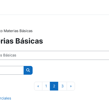
o Materias Básicas
rias Básicas
Buscar cursos
Página anterior
Página 1
Página 2
Página 3
Siguiente página
«
1
2
3
»
rciales