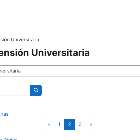
sión Universitaria
ensión Universitaria
Buscar cursos
rías
Página anterior
Página 1
Página 2
Página 3
Siguiente página
«
1
2
3
»
 Digital